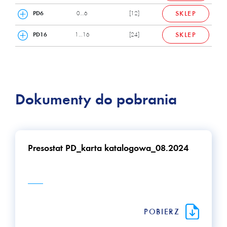
PD6
0…6
[12]
SKLEP
PD16
1…16
[24]
SKLEP
Dokumenty do pobrania
Presostat PD_karta katalogowa_08.2024
POBIERZ