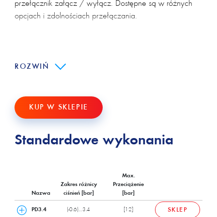
przełącznik załącz / wyłącz. Dostępne są w różnych
opcjach i zdolnościach przełączania.
W konstrukcji presostatów zastosowane są doskonałe,
sprawdzone od lat rozwiązania gwarantujące precyzję i
niezawodność działania, a także stabilność parametrów
ROZWIŃ
w długim okresie użytkowania.
Presostaty firmy Trafag mają możliwość montażu w
KUP W SKLEPIE
każdej pozycji.
Standardowe wykonania
Max.
Zakres różnicy
Przeciążenie
Nazwa
ciśnień [bar]
[bar]
PD3.4
(-0.6)…3.4
[12]
SKLEP