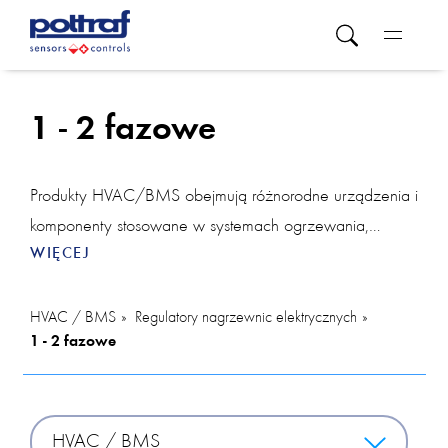
1 - 2 fazowe
Produkty HVAC/BMS obejmują różnorodne urządzenia i
komponenty stosowane w systemach ogrzewania,
WIĘCEJ
wentylacji i klimatyzacji oraz systemach zarządzania
budynkiem. W tej kategorii znajdziesz różne
rozwiązania. Pokojowy regulator temperatury pozwala
HVAC / BMS
Regulatory nagrzewnic elektrycznych
1 - 2 fazowe
na precyzyjne dostosowanie temperatury w
poszczególnych obszarach, zapewniając komfort
użytkownikom. Z regulatorem można także zintegrować
urządzenia takie jak czujnik CO2, który monitoruje
HVAC / BMS