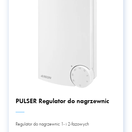
ciśnienia w systemach HVAC, co pomaga w
zapewnieniu prawidłowego funkcjonowania tych
systemów. W sumie, kategoria produktów HVAC/BMS
oferuje różnorodne rozwiązania, które pomagają w
zapewnieniu komfortu użytkownikom budynków,
zwiększeniu efektywności energetycznej i zapewnieniu
bezpieczeństwa.
PULSER Regulator do nagrzewnic
Regulator do nagrzewnic 1- i 2-fazowych