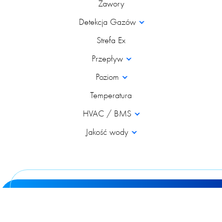
Zawory
Detekcja Gazów
Strefa Ex
Przepływ
Poziom
Temperatura
HVAC / BMS
Jakość wody
© 2026 Poltraf Sp z o.o. Wszystkie prawa zastrzeżone
design & development:
VS