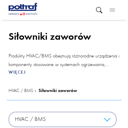
Siłowniki zaworów
Produkty HVAC/BMS obejmują różnorodne urządzenia i
komponenty stosowane w systemach ogrzewania,
WIĘCEJ
wentylacji i klimatyzacji oraz systemach zarządzania
budynkiem. W tej kategorii znajdziesz różne
rozwiązania. Pokojowy regulator temperatury pozwala
HVAC / BMS
Siłowniki zaworów
na precyzyjne dostosowanie temperatury w
poszczególnych obszarach, zapewniając komfort
użytkownikom. Z regulatorem można także zintegrować
HVAC / BMS
urządzenia takie jak czujnik CO2, który monitoruje