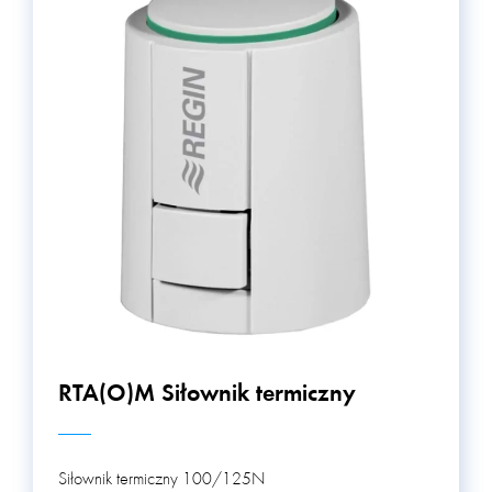
ciśnienia w systemach HVAC, co pomaga w
zapewnieniu prawidłowego funkcjonowania tych
systemów. W sumie, kategoria produktów HVAC/BMS
oferuje różnorodne rozwiązania, które pomagają w
zapewnieniu komfortu użytkownikom budynków,
zwiększeniu efektywności energetycznej i zapewnieniu
bezpieczeństwa.
RTA(O)M Siłownik termiczny
Siłownik termiczny 100/125N