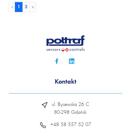
‹
1
2
›
Kontakt
ul. Bysewska 26 C
80-298 Gdańsk
+48 58 557 52 07