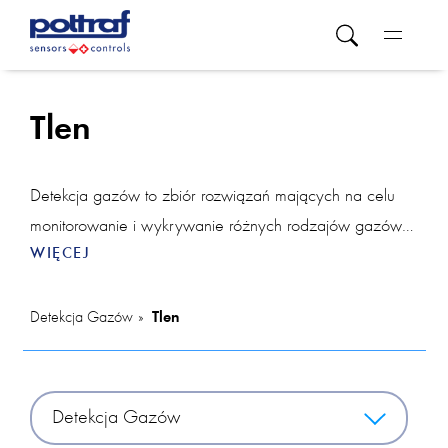
Tlen
Detekcja gazów to zbiór rozwiązań mających na celu
monitorowanie i wykrywanie różnych rodzajów gazów
WIĘCEJ
w środowisku. W tej kategorii znajdują się różnorodne
urządzenia, takie jak czujnik CO2, który śledzi poziom
dwutlenku węgla, zapewniając kontrolę jakości powietrza
Detekcja Gazów
Tlen
w pomieszczeniach, oraz detektor dymu, który służy do
wczesnego wykrywania obecności dymu i potencjalnych
pożarów, zwiększając tym samym bezpieczeństwo.
Detekcja Gazów