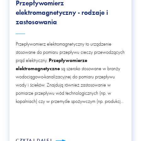
Przepływomierz
elektromagnetyczny - rodzaje i
zastosowania
Przepływomierz elektromagnetyczny to urządzenie
stosowane do pomiaru przepływu cieczy przewodzących
prąd elektryczny.
Przepływomierze
elektromagnetyczne
są szeroko stosowane w branży
wodociągowo-kanalizacyjnej do pomiaru przepływu
wody i ścieków. Znajdują również zastosowanie w
pomiarze przepływu wód technologicznych (np. w
kopalniach) czy w przemyśle spożywczym (np. produkcja
soków, mleczarnie). Urządzenie działa na zasadzie
prawa indukcji elektromagnetycznej Faradaya i
wykorzystuje zjawisko indukcji elektromagnetycznej.