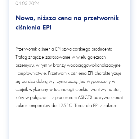
04.03.2024
Nowa, niższa cena na przetwornik
ciśnienia EPI
Przetwornik ciśnienia EPI szwajcarskiego producenta
Trafag znajdzie zastosowanie w wielu gałęziach
przemysłu, w tym w branży wodociągowo-kanalizacyjnej
i ciepłownictwie. Przetwornik ciśnienia EPI charakteryzuje
się bardzo dobrą wytrzymałością. Jest wyposażony w
czujnik wykonany w technologii cienkiej warstwy na stali,
który w połączeniu z procesorem ASICTX pokrywa szeroki
zakres temperatury do 125°C. Teraz dla EPI z zakresem
ciśnienia 0...6, 0...10 i 0...16 bar obowiązuje nowa,
niższa cena!