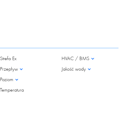
mb IIC T4 Gb
Strefa Ex
HVAC / BMS
Przepływ
Jakość wody
Poziom
Temperatura