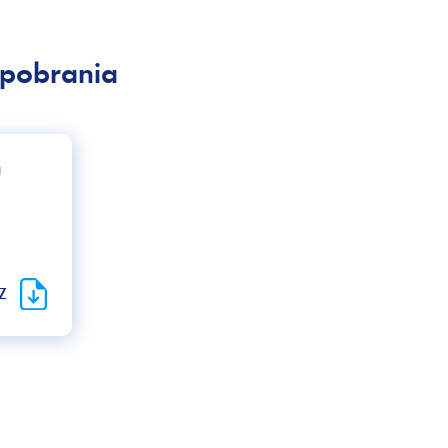
Zawór elektromagnetyczny do w
najwyższe wymagania: H70-T
pobrania
ofercie znajdują się dwa pods
5,2mm i 8mm, a wymiary przył
oraz 9/16”.
a
Możliwe do wyboru rodzaje n
230V AC.
Seria 171 - możliw
RZ
zaworów w strefac
Zawory elektromagnetyczne Va
wykorzystywane w strefach z
Ochrona: