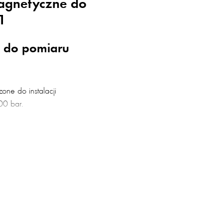
agnetyczne do
1
y do pomiaru
ne do instalacji
00 bar.
rodukowane przez
znaczone do pomiaru
i na stacjach tankowania
, zaprojektowane oraz
nością, zapewniają
.