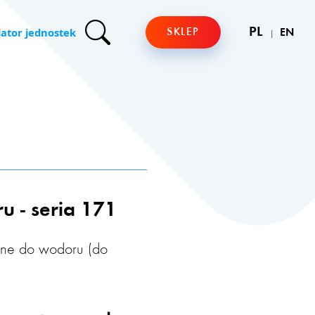
lator jednostek
PL
SKLEP
EN
 - seria 171
zne do wodoru (do