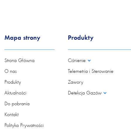
kabel: II 2G EEx m II T4
listwa zaciskowa: II 2G Ex 
Mapa strony
Produkty
Strona Główna
Ciśnienie
O nas
Telemetria i Sterowanie
Produkty
Zawory
Aktualności
Detekcja Gazów
Do pobrania
Kontakt
Polityka Prywatności