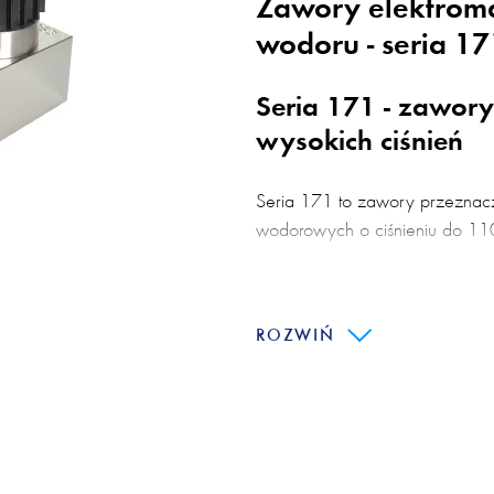
Zawory elektrom
wodoru - seria 17
Seria 171 - zawor
wysokich ciśnień
Seria 171 to zawory przeznaczo
wodorowych o ciśnieniu do 11
Zawory elektromagnetyczne p
szwajcarską firmę ValEvo prze
ROZWIŃ
wysokich ciśnień, między innym
wodoru. Te wyjątkowe produkty
wykonane
z maksymalną precyzją i staran
długotwałą i niezawodną pracę