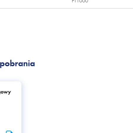
PT1000
pobrania
gowy