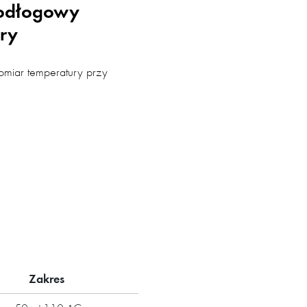
odłogowy
ury
iar temperatury przy
Zakres