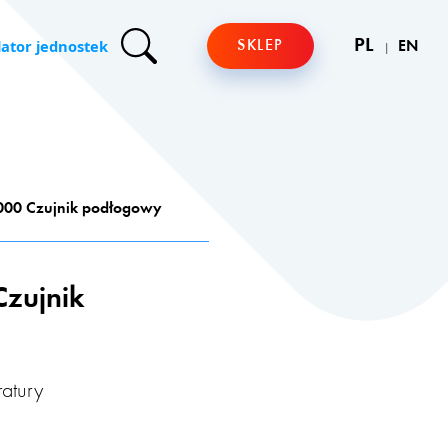
lator jednostek
PL
SKLEP
EN
00 Czujnik podłogowy
zujnik
atury