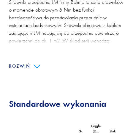
Siłowniki przepustnic LM firmy Belimo to seria siłowników
o momencie obrotowym 5 Nm bez funkcji
bezpieczeństwa do przestawiania przepustnic w
instalacjach budynkowych. Siłowniki obrotowe z kablem
zasilającym LM nadają się do przepustnic powietrza o
powierzchni do ok. 1 m2. W skład serii wchodzą:
LM24A, LM24A-S, LM230A, LM230A-S, LM24A-SR,
LM230ASR.
ROZWIŃ
Cechy siłowników przepustnic LM
Siłowniki przepustnic serii LM charakteryzują się łatwym
Standardowe wykonania
montażem bezpośrednio na osi przepustnicy przy użyciu
uniwersalnego zacisku montażowego, dostarczanego z
taśmą zabezpieczającą przed obracaniem się siłownika.
Ciągłe
3-
(2…
Styk