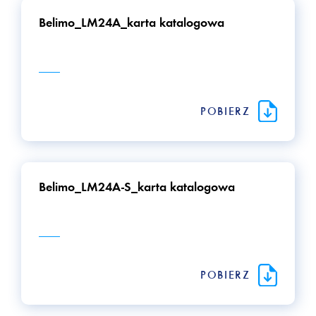
przełącznikiem 0 (obrót w lewo)/ 1 (obrót w prawo),
Belimo_LM24A_karta katalogowa
• IP 54.
POBIERZ
Belimo_LM24A-S_karta katalogowa
POBIERZ