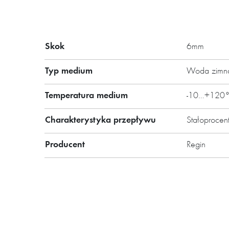
Ten model posiada złącza pom
Główne cechy:
Skok
6mm
Pokrętło nastawy
Typ medium
Woda zimna,
Dokładna kontrola przepływ
Stabilna prędkość przepływu
Temperatura medium
-10…+120
Złącza pomiarowe
Charakterystyka przepływu
Stałoproce
Skok 6 mm
Producent
Regin