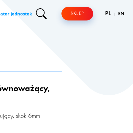
lator jednostek
PL
SKLEP
EN
ównoważący,
ujący, skok 6mm