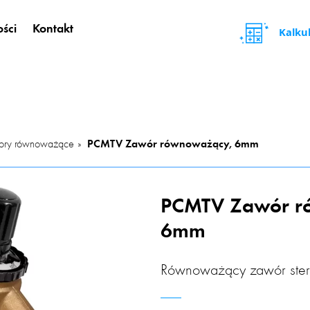
ści
Kontakt
Kalku
ry równoważące
PCMTV Zawór równoważący, 6mm
PCMTV Zawór r
6mm
Równoważący zawór ster