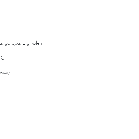
iarowe oraz skok 6mm.
 gorąca, z glikolem
u
°C
ntowy