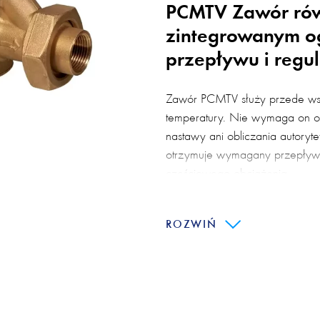
PCMTV Zawór ró
zintegrowanym o
przepływu i regu
Zawór PCMTV służy przede wszy
temperatury. Nie wymaga on ob
nastawy ani obliczania autoryte
otrzymuje wymagany przepływ
częściowego obciążenia.
Zawór charakteryzuje się zwartą
montaż w małych przestrzeniach
ROZWIŃ
lub wąskie przestrzenie zasilają
W zestawie znajduje się także 
może być również używana do