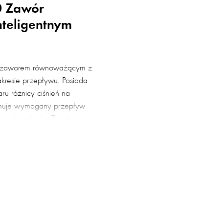
 Zawór
teligentnym
 zaworem równoważącym z
kresie przepływu. Posiada
u różnicy ciśnień na
ymuje wymagany przepływ
go obciążenia. Zawór
a współczynnika nastaw ani
rzede wszystkim do instalacji
, gdzie wymagane jest
ży przepływ umożliwia
ienia w większych systemach
ich jak wieżowce,