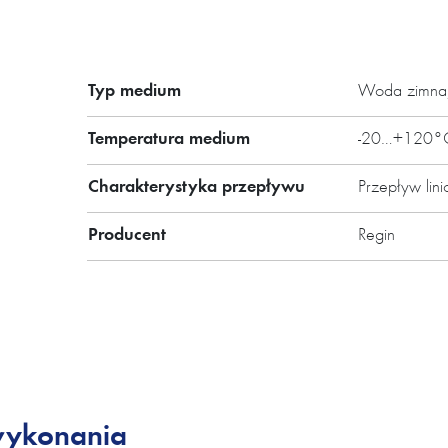
supermarkety, fabryki.
Każdy zawór posiada ten sam t
Typ medium
Woda zimna
funkcje wybiera się bezpośred
przycisków i wyświetlacza.
Temperatura medium
-20…+120°
Główne cechy:
Charakterystyka przepływu
Przepływ lin
Producent
Regin
Precyzyjna kontrola przepły
Stabilny maksymalny przepł
Inteligentny siłownik
Łatwy dobór, bez koniecznoś
wykonania