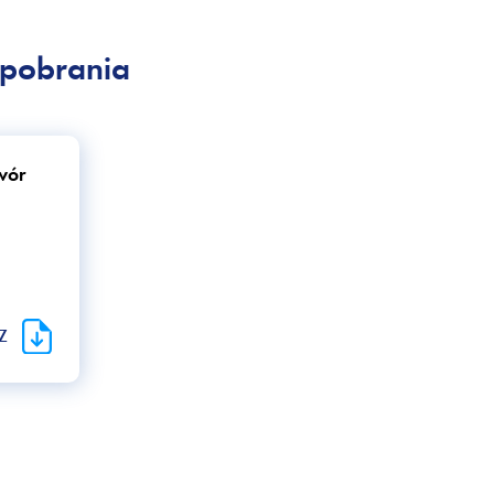
pobrania
wór
RZ