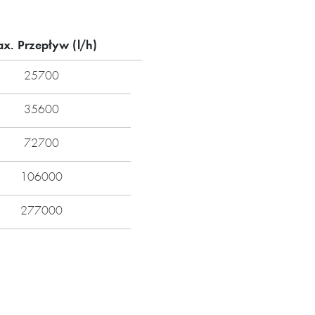
x. Przepływ (l/h)
25700
35600
72700
106000
277000