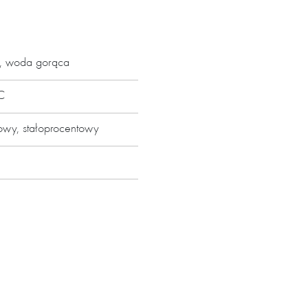
yp siłownika. Wszystkie
, woda gorąca
nio na siłowniku za pomocą
C
iowy, stałoprocentowy
wu
yw
ci obliczeń