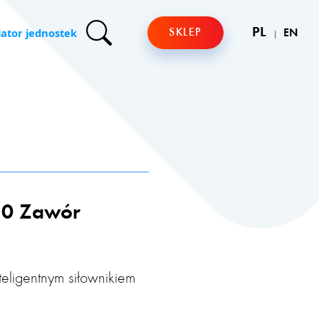
lator jednostek
PL
SKLEP
EN
0 Zawór
eligentnym siłownikiem