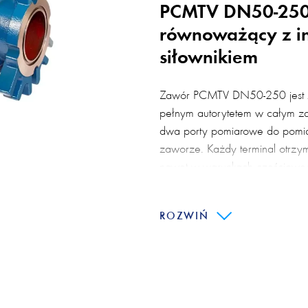
PCMTV DN50-250
równoważący z in
siłownikiem
Zawór PCMTV DN50-250 jest
pełnym autorytetem w całym za
dwa porty pomiarowe do pomiar
zaworze. Każdy terminal otrz
nawet w warunkach częściowe
PCMTV nie wymagają obliczani
obliczania autorytetu zaworu.
ROZWIŃ
Urządzenie przeznaczone jest p
HVAC. Stosowany wszędzie tam
dynamiczne równoważenie. Du
kontrolowanie przepływu i ciśn
grzewczych i chłodniczych, tak