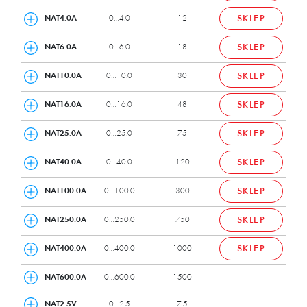
Hydraulika
NAT4.0A
0…4.0
12
SKLEP
HVAC
NAT6.0A
0…6.0
18
SKLEP
Chłodnictwo
Procesy technologiczne
NAT10.0A
0…10.0
30
SKLEP
Woda
Inne
NAT16.0A
0…16.0
48
SKLEP
NAT25.0A
0…25.0
75
SKLEP
NAT40.0A
0…40.0
120
SKLEP
NAT100.0A
0…100.0
300
SKLEP
NAT250.0A
0…250.0
750
SKLEP
NAT400.0A
0…400.0
1000
SKLEP
NAT600.0A
0…600.0
1500
NAT2.5V
0…2.5
7.5