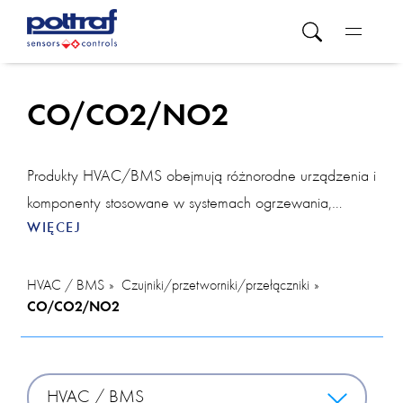
CO/CO2/NO2
Produkty HVAC/BMS obejmują różnorodne urządzenia i
komponenty stosowane w systemach ogrzewania,
WIĘCEJ
wentylacji i klimatyzacji oraz systemach zarządzania
budynkiem. W tej kategorii znajdziesz różne
rozwiązania. Pokojowy regulator temperatury pozwala
HVAC / BMS
Czujniki/przetworniki/przełączniki
CO/CO2/NO2
na precyzyjne dostosowanie temperatury w
poszczególnych obszarach, zapewniając komfort
użytkownikom. Z regulatorem można także zintegrować
urządzenia takie jak czujnik CO2, który monitoruje
HVAC / BMS