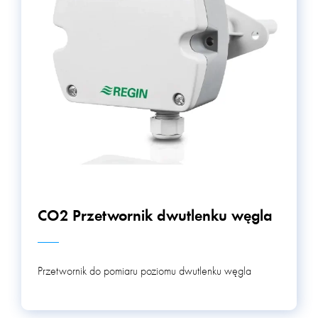
ciśnienia w systemach HVAC, co pomaga w
zapewnieniu prawidłowego funkcjonowania tych
systemów. W sumie, kategoria produktów HVAC/BMS
oferuje różnorodne rozwiązania, które pomagają w
zapewnieniu komfortu użytkownikom budynków,
zwiększeniu efektywności energetycznej i zapewnieniu
bezpieczeństwa.
CO2 Przetwornik dwutlenku węgla
Przetwornik do pomiaru poziomu dwutlenku węgla