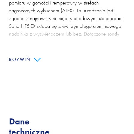
pomiaru wilgotności i temperatury w strefach
zagrożonych wybuchem (ATEX). To urządzenie jest
zgodne z najnowszymi międzynarodowymi standardami.
Seria HF5-EX składa się z wytrzymałego aluminiowego
nadajnika z wyświetlaczem lub bez. Dołączone sondy
są odlane w rurze ze stali nierdzewnej i są
certyfikowane do pracy w strefie 0/20. Sam nadajnik
jest certyfikowany dla strefy 1/21.
ROZWIŃ
Główne cechy HF5-Ex:
Pomiar wilgotności względnej i temperatury,
opcjonalnie punktów rosy
Bezpieczna praca w obszarach zagrożonych
wybuchem
Sondy iskrobezpieczne
Dane
Wymienne sondy ze stali nierdzewnej
techniczne
Solidna aluminiowa obudowa