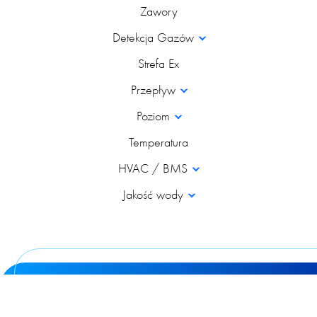
Zawory
Detekcja Gazów
Strefa Ex
Przepływ
Poziom
Temperatura
HVAC / BMS
Jakość wody
© 2026 Poltraf Sp z o.o. Wszystkie prawa zastrzeżone
design & development:
VS