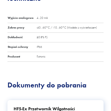
Wyjścia analogowe
4...20 mA
Zakres pracy
-40…60°C / -10…60°C (Modele z wyświetlaczem)
Dokładność
±0.8% FS
Stopień ochrony
IP66
Producent
Rotronic
Dokumenty do pobrania
HF5-Ex Przetwornik Wilgotności