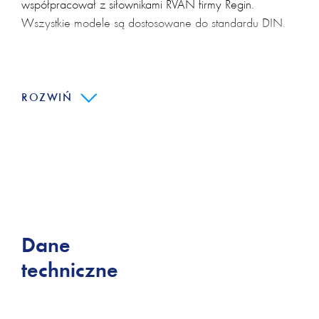
współpracował z siłownikami RVAN firmy Regin.
Wszystkie modele są dostosowane do standardu DIN.
Główne cechy:
ROZWIŃ
Rozmiar DN25...200
Kvs 6.3...550
Brak przecieków
Dane
techniczne