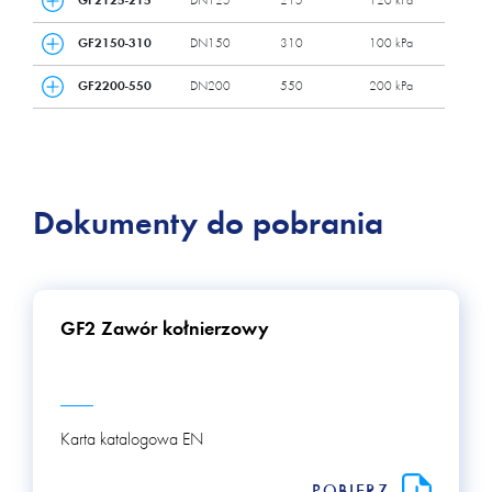
GF2125-215
DN125
215
120 kPa
GF2150-310
DN150
310
100 kPa
GF2200-550
DN200
550
200 kPa
Dokumenty do pobrania
GF2 Zawór kołnierzowy
Karta katalogowa EN
POBIERZ