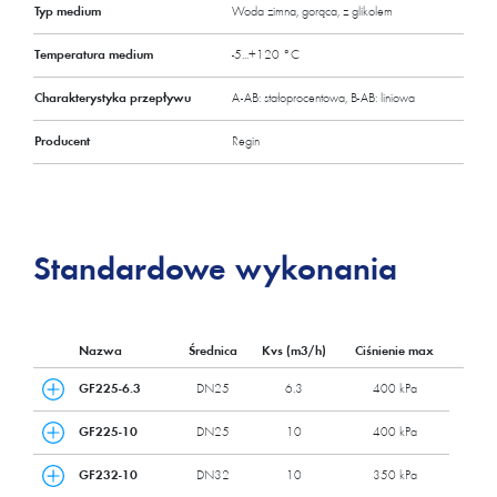
Typ medium
Woda zimna, gorąca, z glikolem
Temperatura medium
-5...+120 °C
Charakterystyka przepływu
A-AB: stałoprocentowa, B-AB: liniowa
Producent
Regin
Standardowe wykonania
Nazwa
Średnica
Kvs (m3/h)
Ciśnienie max
GF225-6.3
DN25
6.3
400 kPa
GF225-10
DN25
10
400 kPa
GF232-10
DN32
10
350 kPa