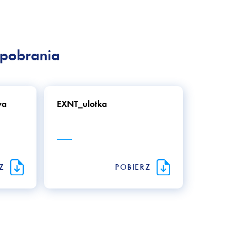
UKEX. Wykonane są w bezpieczn
do zastosowań w strefach Ex 0,
oraz w górnictwie i kopalnictwie
pobrania
Przetwornik EXNT posiada rów
wydany przez KBA Kraftfahrt-
używany w pojazdach z napę
wa
EXNT_ulotka
Przetworniki ciśnienia Trafag 
uwzględnieniem szczególnych p
parametrami. Szczegółowe inf
kartach katalogowych. W razi
zapraszamy do
kontaktu
.
RZ
POBIERZ