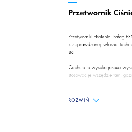
Przetwornik Ciśn
Przetworniki ciśnienia Trafag 
już sprawdzonej, własnej techno
stali.
Cechuje je wysoka jakości wyk
stosować je wszędzie tam, gdzi
wymagania niezawodności, ocz
parametry użytkowe. Są dosko
szerokiego zakresu wymagając
ROZWIŃ
Certyfikaty
Przetworniki ciśnienia EXNT posi