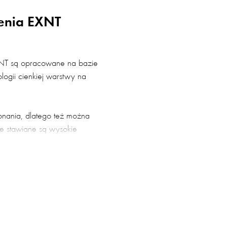
ienia EXNT
EXNT są opracowane na bazie
logii cienkiej warstwy na
onania, dlatego też można
e stawiane są wysokie
ekiwane są stabilne
nałym rozwiązaniem dla
ych zastosowań.
ada certyfikaty: ATEX, IECEx,