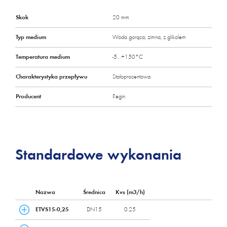
Skok
20 mm
Typ medium
Woda gorąca, zimna, z glikolem
Temperatura medium
-5…+150°C
Charakterystyka przepływu
Stałoprocentowa
Producent
Regin
Standardowe wykonania
Nazwa
Średnica
Kvs (m3/h)
ETVS15-0,25
DN15
0.25