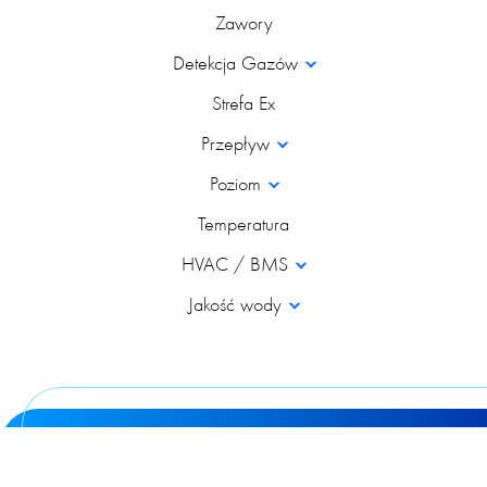
Zawory
Detekcja Gazów
Strefa Ex
Przepływ
Poziom
Temperatura
HVAC / BMS
Jakość wody
© 2026 Poltraf Sp z o.o. Wszystkie prawa zastrzeżone
design & development:
VS