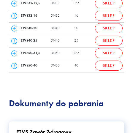
ETVS32-12,5
DN32
12.5
SKLEP
ETVS32-16
DN32
16
SKLEP
ETVS40-20
DN40
20
SKLEP
ETVS40-25
DN40
25
SKLEP
ETVS50-31,5
DN50
32.5
SKLEP
ETVS50-40
DN50
40
SKLEP
Dokumenty do pobrania
ETVS Zawór 2-drogowy