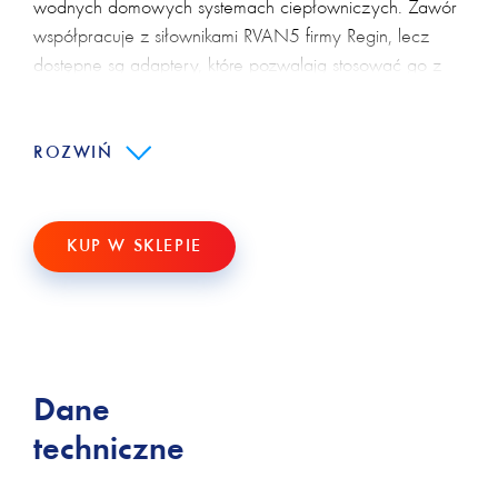
wodnych domowych systemach ciepłowniczych. Zawór
współpracuje z siłownikami RVAN5 firmy Regin, lecz
dostępne są adaptery, które pozwalają stosować go z
innymi siłownikami.
Główne cechy:
ROZWIŃ
Rozmiar DN15...DN50
KUP W SKLEPIE
Kvs 0.25...40
Brak przecieków
Dostarczany w zestawie ze złaczkami
Dane
techniczne