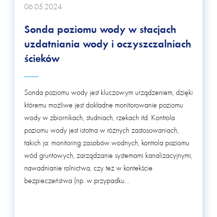
06.05.2024
Sonda poziomu wody w stacjach
uzdatniania wody i oczyszczalniach
ścieków
Sonda poziomu wody jest kluczowym urządzeniem, dzięki
któremu możliwe jest dokładne monitorowanie poziomu
wody w zbiornikach, studniach, rzekach itd. Kontrola
poziomu wody jest istotna w różnych zastosowaniach,
takich ja: monitoring zasobów wodnych, kontrola poziomu
wód gruntowych, zarządzanie systemami kanalizacyjnymi,
nawadnianie rolnictwa, czy też w kontekście
bezpieczeństwa (np. w przypadku
przeciwpowodziowym). Sondy poziomu wody mogą być
również używane w systemach alarmowych, informując o