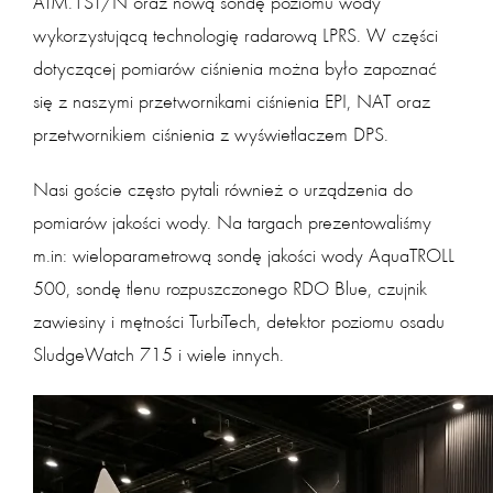
ATM.1ST/N oraz nową sondę poziomu wody
wykorzystującą technologię radarową LPRS. W części
dotyczącej pomiarów ciśnienia można było zapoznać
się z naszymi przetwornikami ciśnienia EPI, NAT oraz
przetwornikiem ciśnienia z wyświetlaczem DPS.
Nasi goście często pytali również o urządzenia do
pomiarów jakości wody. Na targach prezentowaliśmy
m.in: wieloparametrową sondę jakości wody AquaTROLL
500, sondę tlenu rozpuszczonego RDO Blue, czujnik
zawiesiny i mętności TurbiTech, detektor poziomu osadu
SludgeWatch 715 i wiele innych.